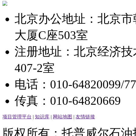
北京办公地址：北京市
大厦C座503室
注册地址：北京经济技术
407-2室
电话：010-64820099/7
传真：010-64820669
项目管理平台
|
知识库
|
网站地图
|
友情链接
版权所有：托普威尔石油