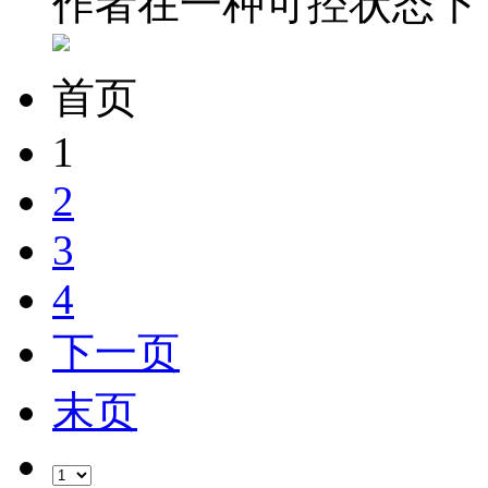
作者在一种可控状态下
首页
1
2
3
4
下一页
末页