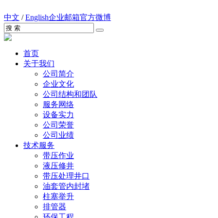
中文
/
English
企业邮箱
官方微博
首页
关于我们
公司简介
企业文化
公司结构和团队
服务网络
设备实力
公司荣誉
公司业绩
技术服务
带压作业
液压修井
带压处理井口
油套管内封堵
柱塞举升
排管器
环保工程