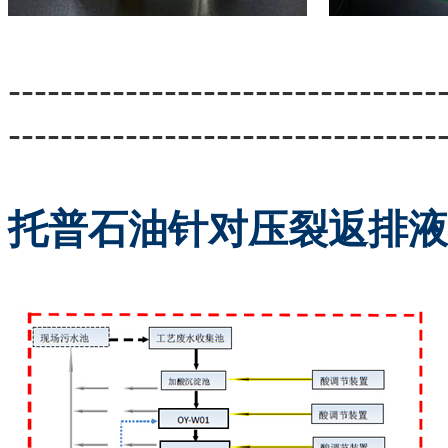
---------------------------------
---------------------------------
托普石油针对压裂返排液