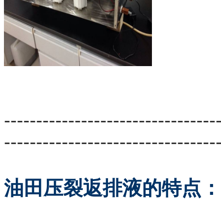
---------------------------------
---------------------------------
油田压裂返排液的特点