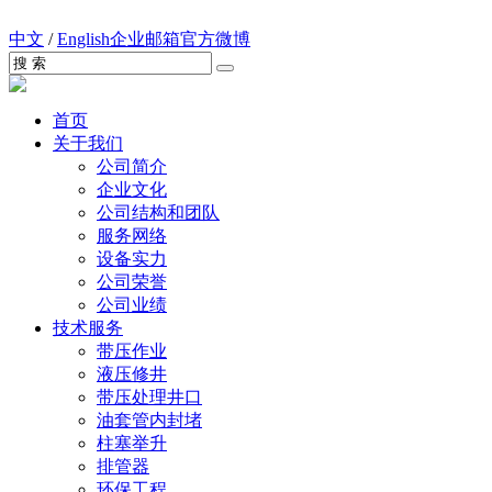
中文
/
English
企业邮箱
官方微博
首页
关于我们
公司简介
企业文化
公司结构和团队
服务网络
设备实力
公司荣誉
公司业绩
技术服务
带压作业
液压修井
带压处理井口
油套管内封堵
柱塞举升
排管器
环保工程