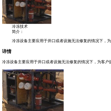
冷冻技术
简介：
冷冻设备主要应用于井口或者设施无法修复的情况下，为
详情
冷冻设备主要应用于井口或者设施无法修复的情况下，为客户