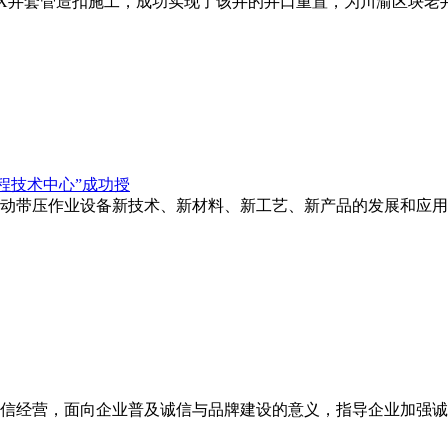
X井套管造扣施工，成功实现了该井的井口重置，为川渝区块老
程技术中心”成功授
动带压作业设备新技术、新材料、新工艺、新产品的发展和应用
信经营，面向企业普及诚信与品牌建设的意义，指导企业加强诚