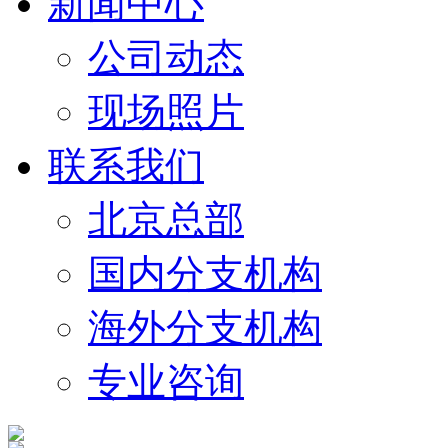
新闻中心
公司动态
现场照片
联系我们
北京总部
国内分支机构
海外分支机构
专业咨询